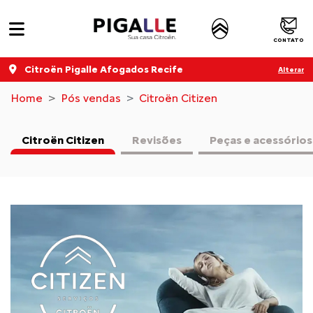
CONTATO
Citroën Pigalle Afogados Recife
Alterar
Home
Pós vendas
Citroën Citizen
Citroën Citizen
Revisões
Peças e acessórios