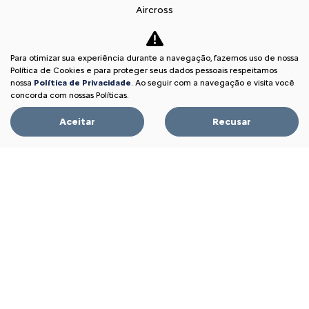
Aircross
C3
Citroën Jumpy
Para otimizar sua experiência durante a navegação, fazemos uso de nossa
Política de Cookies e para proteger seus dados pessoais respeitamos
Citroën Jumper
nossa
Política de Privacidade
. Ao seguir com a navegação e visita você
Vendas Diretas
concorda com nossas Políticas.
Pequenas empresas
Aceitar
Recusar
Profissionais autônomos
Convênio
Veículos diplomáticos
Governo
Carro para frota
Locadoras
Produtores Rurais
Autoescolas
Taxistas e Motoristas de Aplicativo