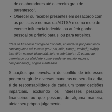
de colaboradores até o terceiro grau de
parentesco¹.
Oferecer ou receber presentes em desacordo com
as políticas e normas da ADTSA e como meio de
exercer influencia indevida, ou auferir ganho
pessoal ou prêmio para si ou para terceiros.
¹Para os fins deste Código de Conduta, entende-se por parentesco
consanguíneo até terceiro grau: pai, mãe, filho(a), irmão(ã), avô(ó),
bisavô(ó), neto(a), bisneto(a), tio(a) e sobrinho(a). Já quanto ao
parentesco por afinidade, compreende-se: marido, esposa,
companheiro(a), sogros e enteados.
Situações que envolvam de conflito de interesses
podem surgir de diversas maneiras no seu dia a dia,
é de responsabilidade de cada um tomar decisões
imparciais, excluindo os interesses pessoais,
financeiros ou que possam, de alguma maneira,
afetar seu próprio julgamento.