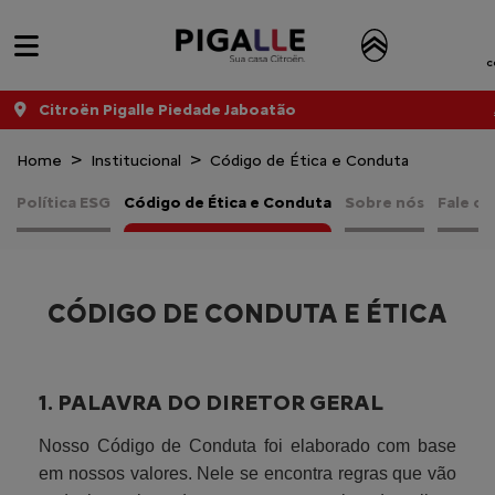
C
Citroën Pigalle Piedade Jaboatão
Home
Institucional
Código de Ética e Conduta
Política ESG
Código de Ética e Conduta
Sobre nós
Fale c
CÓDIGO DE CONDUTA E ÉTICA
1. PALAVRA DO DIRETOR GERAL
Nosso Código de Conduta foi elaborado com base
em nossos valores. Nele se encontra regras que vão