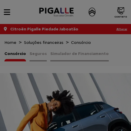
CONTATO
Citroën Pigalle Piedade Jaboatão
Alterar
Home
Soluções financeiras
Consórcio
Consórcio
Seguros
Simulador de Financiamento