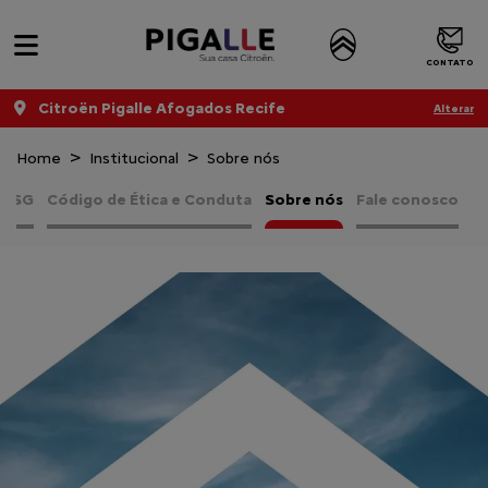
CONTATO
Citroën Pigalle Afogados Recife
Alterar
Home
Institucional
Sobre nós
a ESG
Código de Ética e Conduta
Sobre nós
Fale conosco
C