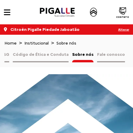
CONTATO
Citroën Pigalle Piedade Jaboatão
Alterar
Home
Institucional
Sobre nós
a ESG
Código de Ética e Conduta
Sobre nós
Fale conosco
C