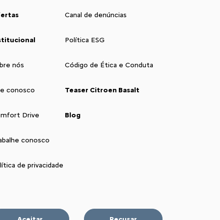
ertas
Canal de denúncias
stitucional
Política ESG
bre nós
Código de Ética e Conduta
le conosco
Teaser Citroen Basalt
mfort Drive
Blog
abalhe conosco
lítica de privacidade
Aceitar
Recusar