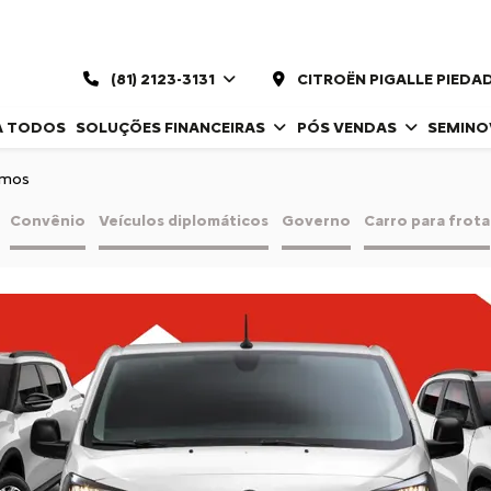
(81) 2123-3131
CITROËN PIGALLE PIEDA
A TODOS
SOLUÇÕES FINANCEIRAS
PÓS VENDAS
SEMIN
omos
Convênio
Veículos diplomáticos
Governo
Carro para frota