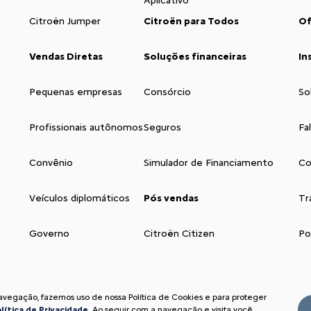
Aplicativo
Citroën Jumper
Citroën para Todos
Of
Vendas Diretas
Soluções financeiras
In
Pequenas empresas
Consórcio
So
Profissionais autônomos
Seguros
Fa
Convênio
Simulador de Financiamento
Co
Veículos diplomáticos
Pós vendas
Tr
Governo
Citroën Citizen
Po
navegação, fazemos uso de nossa Política de Cookies e para proteger
lítica de Privacidade
. Ao seguir com a navegação e visita você