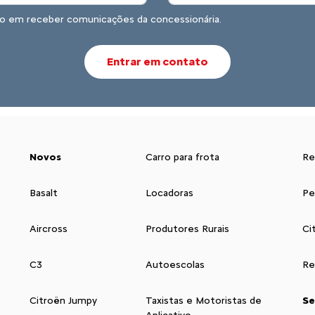
o em receber comunicações da concessionária.
Entrar em contato
Novos
Carro para frota
Re
Basalt
Locadoras
Pe
Aircross
Produtores Rurais
Ci
C3
Autoescolas
Re
Citroën Jumpy
Taxistas e Motoristas de
Se