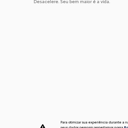
Desacelere. Seu bem maior é a vida.
Para otimizar sua experiência durante a 
seus dados pessoais respeitamos nossa
Po