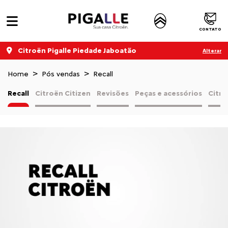
CONTATO
Citroën Pigalle Piedade Jaboatão
Alterar
Home
Pós vendas
Recall
Recall
Citroën Citizen
Revisões
Peças e acessórios
Citro