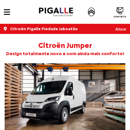
CONTATO
Citroën Pigalle Piedade Jaboatão
Alterar
Citroën Jumper
Design totalmente novo e com ainda mais conforto!