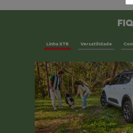
FI
Linha XTR
Versatilidade
Con