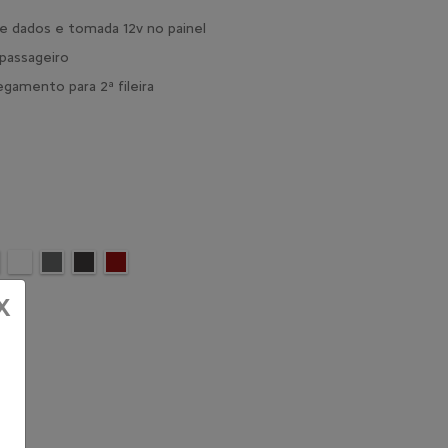
 e dados e tomada 12v no painel
 passageiro
egamento para 2ª fileira
X