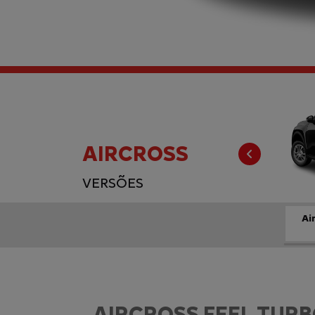
AIRCROSS
Anter
VERSÕES
Ai
AIRCROSS FEEL TURB