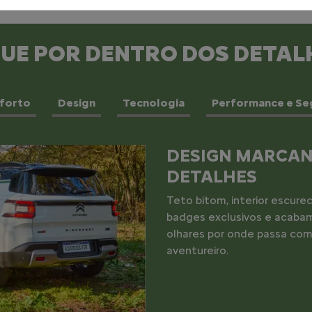
QUE POR DENTRO DOS DETAL
forto
Design
Tecnologia
Performance e Se
MOTOR E VERSA
Performance na cidade, leve
Novo Aircross XTR é equip
de 7 marchas, ideal para q
conforto.