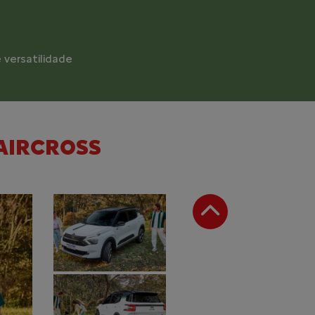
z para encarar os caminhos fora do comum
AIRCROSS
Anterior