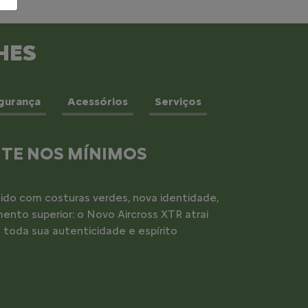
HES
gurança
Acessórios
Serviços
TILIDADE
za na estrada e disposição para ir além. O
ado com um motor 1.0 Turbo e câmbio CVT
uem busca liberdade sem dispensar o