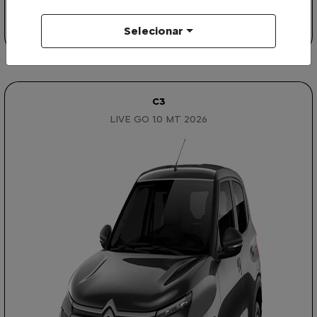
R$ 113.690,00
Selecionar
Garanta o seu
C3
LIVE GO 1.0 MT 2026