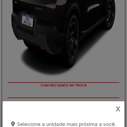
TAXA ZERO
X
PESSOA FÍSICA
De: R$ 129.890,00
Selecione a unidade mais próxima a você.