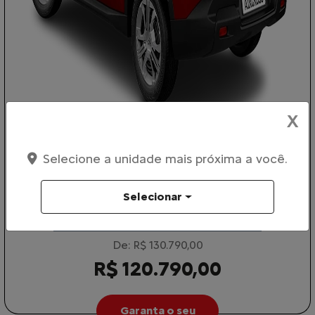
X
Selecione a unidade mais próxima a você.
TAXA ZERO
COM SEU USADO NA TROCA
Selecionar
PESSOA FÍSICA
De: R$ 130.790,00
R$ 120.790,00
Garanta o seu