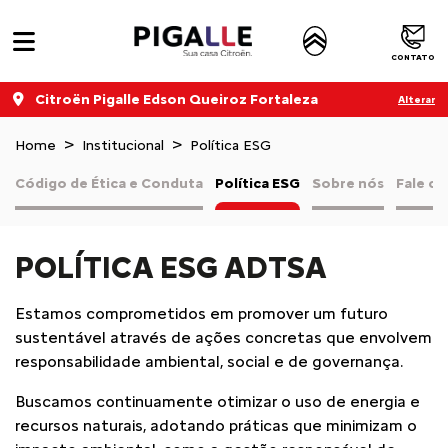
CONTATO
Citroën Pigalle Edson Queiroz Fortaleza
Alterar
Home
Institucional
Política ESG
Código de Ética e Conduta
Política ESG
Sobre nós
Fale c
POLÍTICA ESG ADTSA
Estamos comprometidos em promover um futuro
sustentável através de ações
concretas que envolvem
responsabilidade ambiental, social e de governança.
Buscamos continuamente otimizar o uso de energia e
recursos naturais,
adotando práticas que minimizam o