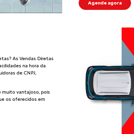
Agende agora
etas? As Vendas Diretas
cilidades na hora da
suidoras de CNPJ,
 muito vantajoso, pois
ue os oferecidos em