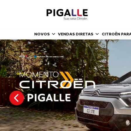
NOVOS
VENDAS DIRETAS
CITROËN PAR
templates.template-01.components.carousel.texts.