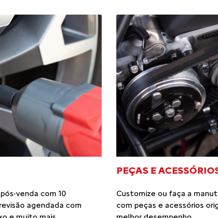
PEÇAS E ACESSÓRIO
 pós-venda com 10
Customize ou faça a manut
: revisão agendada com
com peças e acessórios orig
xo e muito mais.
melhor desempenho.