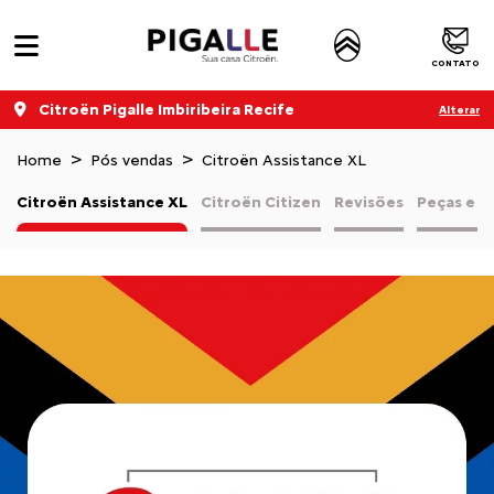
CONTATO
Citroën Pigalle Imbiribeira Recife
Alterar
Home
Pós vendas
Citroën Assistance XL
Citroën Assistance XL
Citroën Citizen
Revisões
Peças e a