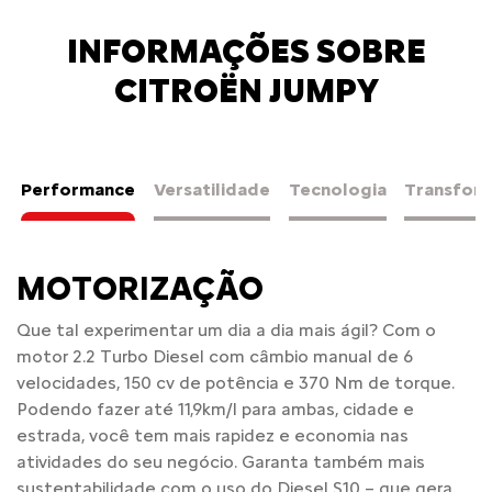
INFORMAÇÕES SOBRE
CITROËN JUMPY
Performance
Versatilidade
Tecnologia
Transfor
MOTORIZAÇÃO
Que tal experimentar um dia a dia mais ágil? Com o
motor 2.2 Turbo Diesel com câmbio manual de 6
velocidades, 150 cv de potência e 370 Nm de torque.
Podendo fazer até 11,9km/l para ambas, cidade e
estrada, você tem mais rapidez e economia nas
atividades do seu negócio. Garanta também mais
sustentabilidade com o uso do Diesel S10 – que gera