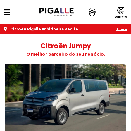
CONTATO
Citroën Pigalle Imbiribeira Recife
Alterar
Citroën Jumpy
O melhor parceiro do seu negócio.