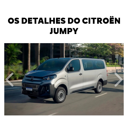
OS DETALHES DO CITROËN
JUMPY
Anterior
Próx