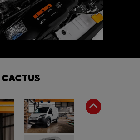
o reduzido e menos poluentes
 CACTUS
Anterior