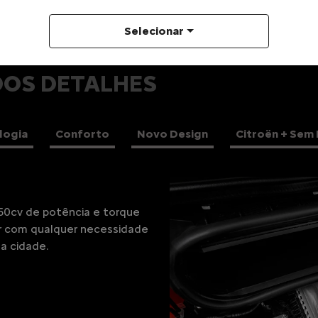
Comparar versão
Selecionar
DOS DETALHES
logia
Conforto
Novo Design
Citroën + Sem 
 total de propriedade de
elhores vantagens para