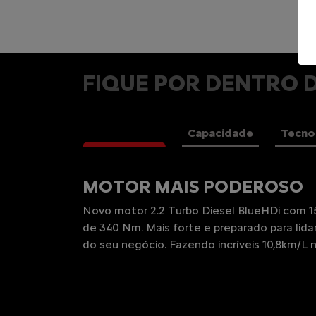
FIQUE POR DENTRO 
Motorização
Capacidade
Tecno
MELHOR TCO
Possui um dos melhores índices TCO (custo
um produto) da categoria, resultando em m
você e o seu negócio.