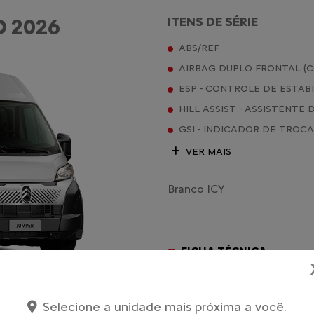
 2026
ITENS DE SÉRIE
ABS/REF
AIRBAG DUPLO FRONTAL (
ESP - CONTROLE DE ESTAB
HILL ASSIST - ASSISTENTE
GSI - INDICADOR DE TROC
VER MAIS
Branco ICY
FICHA TÉCNICA
ENTRAR EM CONTATO
Selecione a unidade mais próxima a você.