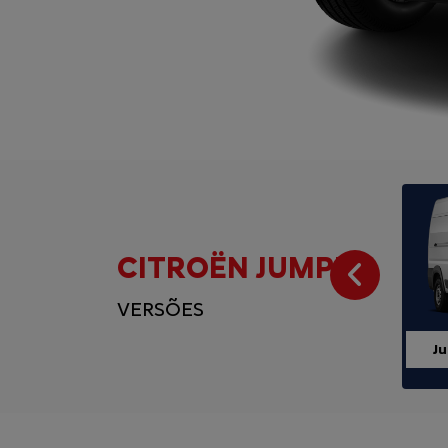
CITROËN JUMPER
Anter
VERSÕES
J