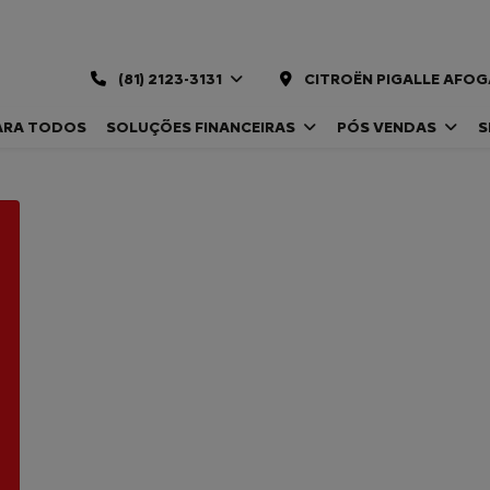
(81) 2123-3131
CITROËN PIGALLE AFOG
ARA TODOS
SOLUÇÕES FINANCEIRAS
PÓS VENDAS
S
CITROËN JUMPER