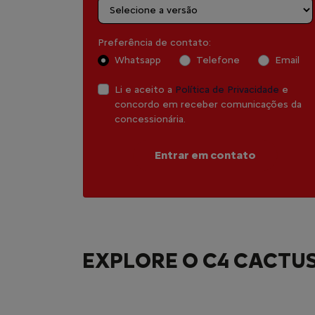
Preferência de contato:
Whatsapp
Telefone
Email
Li e aceito a
Política de Privacidade
e
concordo em receber comunicações da
concessionária.
Entrar em contato
EXPLORE O C4 CACTUS