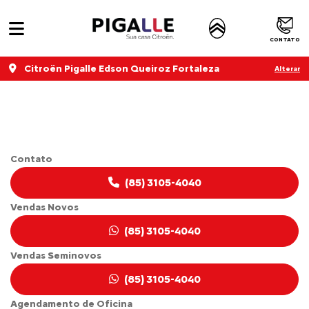
CONTATO
Citroën Pigalle Edson Queiroz Fortaleza
Alterar
CITROËN JUMPER
Contato
(85) 3105-4040
Vendas Novos
(85) 3105-4040
Vendas Seminovos
(85) 3105-4040
Agendamento de Oficina