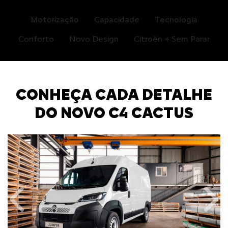
Motorização
Capacidade
Tecnologia
Conforto
Novo Design
Citroën + Sem Parar
CONHEÇA CADA DETALHE
DO NOVO C4 CACTUS
Anterior
Próx