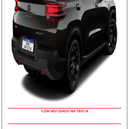
TAXA ZERO
PESSOA FÍSICA
De: R$ 129.890,00