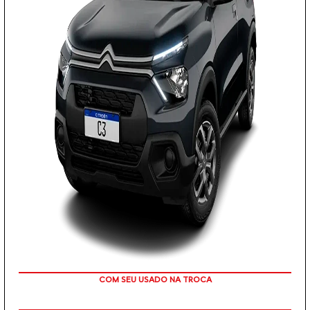
Para otimizar sua experiência durante a navegação, fazemos uso de nossa
COM SEU USADO NA TROCA
Política de Cookies e para proteger seus dados pessoais respeitamos
nossa
Política de Privacidade
. Ao seguir com a navegação e visita você
concorda com nossas Políticas.
Aceitar
Recusar
PESSOA FÍSICA