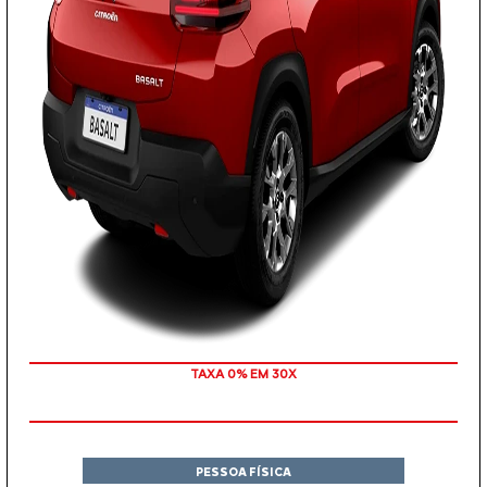
TAXA 0% EM 30X
PESSOA FÍSICA
De: R$ 117.990,00
R$ 112.690,00