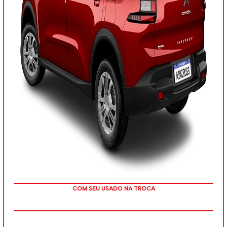
TAXA ZERO EM 12X
PESSOA FÍSICA
De: R$ 117.990,00