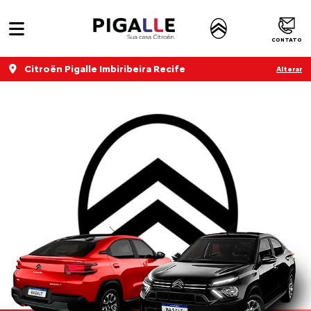
CONTATO
Citroën Pigalle Imbiribeira Recife
Alterar