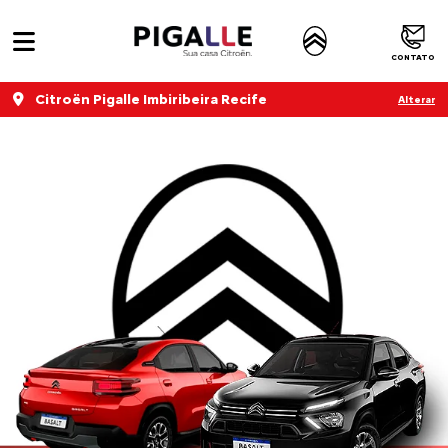
CONTATO
Citroën Pigalle Imbiribeira Recife
Alterar