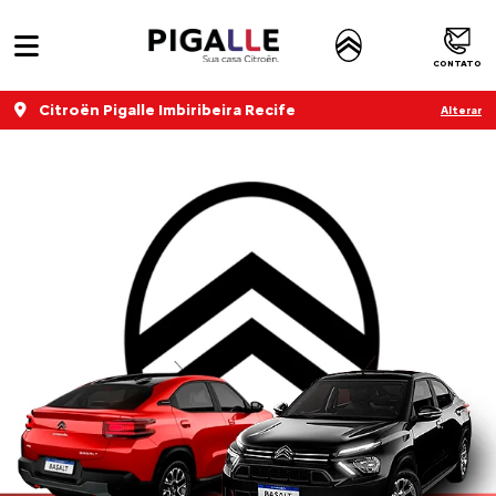
CONTATO
Citroën Pigalle Imbiribeira Recife
Alterar