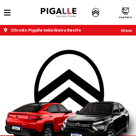
CONTATO
Citroën Pigalle Imbiribeira Recife
Alterar